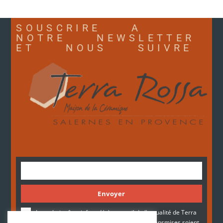
SOUSCRIRE A
NOTRE NEWSLETTER
ET NOUS SUIVRE
Envoyer
Je souhaite être informé(e) par mail de l'actualité de Terra
Rossa. Je consens à ce que mes données transmises soient