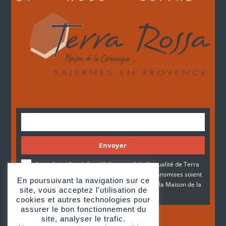
Envoyer
Je souhaite être informé(e) par mail de l'actualité de Terra
Rossa. Je consens à ce que mes données transmises soient
En poursuivant la navigation sur ce
recueillies et stockées le temps requis, par la Maison de la
site, vous acceptez l'utilisation de
céramique architecturale Terra Rossa.
cookies et autres technologies pour
assurer le bon fonctionnement du
site, analyser le trafic.