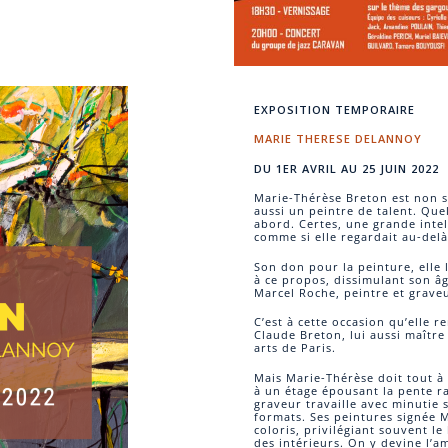
EXPOSITION TEMPORAIRE
MARIE THERESE DELANNOY
DU 1ER AVRIL AU 25 JUIN 2022
Marie-Thérèse Breton est non 
aussi un peintre de talent. Qu
abord. Certes, une grande intel
comme si elle regardait au-del
Son don pour la peinture, elle 
à ce propos, dissimulant son â
Marcel Roche, peintre et grave
C’est à cette occasion qu’elle 
Claude Breton, lui aussi maître
arts de Paris.
Mais Marie-Thérèse doit tout à
à un étage épousant la pente r
graveur travaille avec minutie 
formats. Ses peintures signée 
coloris, privilégiant souvent l
des intérieurs. On y devine l’