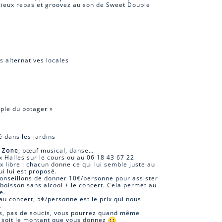
icieux repas et groovez au son de Sweet Double
s alternatives locales
uple du potager »
 dans les jardins
e Zone
, bœuf musical, danse…
x Halles sur le cours ou au 06 18 43 67 22
 libre : chacun donne ce qui lui semble juste au
ui lui est proposé.
conseillons de donner 10€/personne pour assister
1 boisson sans alcool + le concert. Cela permet au
e.
au concert, 5€/personne est le prix qui nous
.
ous, pas de soucis, vous pourrez quand même
e soit le montant que vous donnez