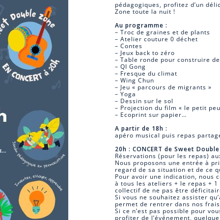
pédagogiques, profitez d’un dél
Zone toute la nuit !
Au programme :
– Troc de graines et de plants
– Atelier couture 0 déchet
– Contes
– Jeux back to zéro
– Table ronde pour construire de
– QI Gong
– Fresque du climat
– Wing Chun
– Jeu « parcours de migrants »
– Yoga
– Dessin sur le sol
– Projection du film « le petit pe
– Ecoprint sur papier…
A partir de 18h :
apéro musical puis repas partagé
20h : CONCERT de Sweet Doubl
Réservations (pour les repas) au
Nous proposons une entrée à prix
regard de sa situation et de ce q
Pour avoir une indication, nous 
à tous les ateliers + le repas + 
collectif de ne pas être déficitair
Si vous ne souhaitez assister qu’
permet de rentrer dans nos frais
Si ce n’est pas possible pour v
profiter de l’événement, quelqu