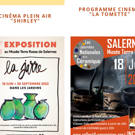
PROGRAMME CINE
"LA TOMETTE"
CINÉMA PLEIN AIR
"SHIRLEY"