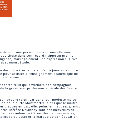
seulement une personne exceptionnelle mais
elque chose dans son regard frappe au premier
ligence, mais également une expression fugitive,
à avec mansuétude.
le découvre très jeune et n’aura jamais de doute
ge pour assister à l’enseignement académique de
ur de renom.
rencontre celui qui deviendra son compagnon,
 de la gravure et professeur à l’école des Beaux-
 son propre talent car dans leur modeste maison
aide de la butte Montmartre, alors que le maître
ses plaques en bas, elle, peint, en haut ses grands
Marie-Thérèse Delannoy sont des merveilles de
e bleu, sa couleur préférée, des natures mortes,
amplitude du geste et la marque de son éducation